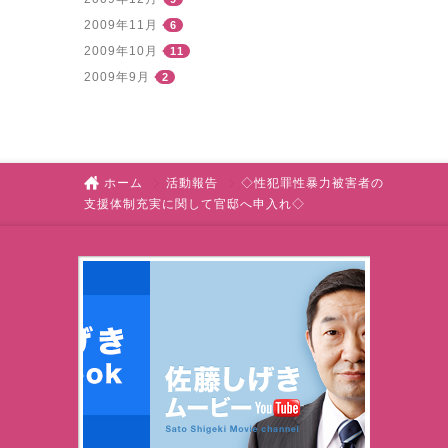
2009年11月
6
2009年10月
11
2009年9月
2
ホーム
活動報告
◇性犯罪性暴力被害者の
支援体制充実に関して官邸へ申入れ◇