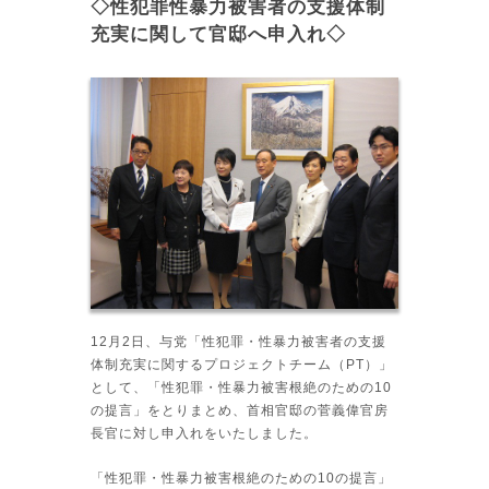
◇性犯罪性暴力被害者の支援体制
充実に関して官邸へ申入れ◇
12月2日、与党「性犯罪・性暴力被害者の支援
体制充実に関するプロジェクトチーム（PT）」
として、「性犯罪・性暴力被害根絶のための10
の提言」をとりまとめ、首相官邸の菅義偉官房
長官に対し申入れをいたしました。
「性犯罪・性暴力被害根絶のための10の提言」