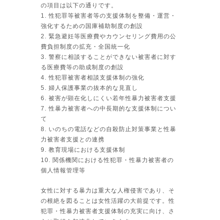
の項目は以下の通りです。
1. 性犯罪等被害者等の支援体制を整備・運営・
強化するための国庫補助制度の創設
2. 緊急避妊等医療費やカウンセリング費用の公
費負担制度の拡充・全国統一化
3. 警察に相談することができない被害者に対す
る医療費等の助成制度の創設
4. 性犯罪被害者相談支援体制の強化
5. 婦人保護事業の抜本的な見直し
6. 被害が顕在化しにくい若年性暴力被害者支援
7. 性暴力被害者への中長期的な支援体制につい
て
8. いのちの電話などの自殺防止対策事業と性暴
力被害者支援との連携
9. 教育現場における支援体制
10. 関係機関における性犯罪・性暴力被害者の
個人情報管理等
女性に対する暴力は重大な人権侵害であり、そ
の根絶を図ることは女性活躍の大前提です。性
犯罪・性暴力被害者支援体制の充実に向け、さ