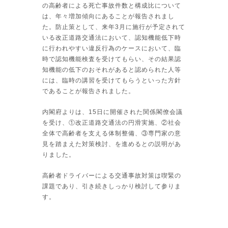
の高齢者による死亡事故件数と構成比について
は、年々増加傾向にあることが報告されまし
た。防止策として、来年3月に施行が予定されて
いる改正道路交通法において、認知機能低下時
に行われやすい違反行為のケースにおいて、臨
時で認知機能検査を受けてもらい、その結果認
知機能の低下のおそれがあると認められた人等
には、臨時の講習を受けてもらうといった方針
であることが報告されました。
内閣府よりは、15日に開催された関係閣僚会議
を受け、①改正道路交通法の円滑実施、②社会
全体で高齢者を支える体制整備、③専門家の意
見を踏まえた対策検討、を進めるとの説明があ
りました。
高齢者ドライバーによる交通事故対策は喫緊の
課題であり、引き続きしっかり検討して参りま
す。