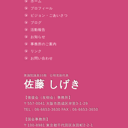
ホーム
プロフィール
ビジョン・ごあいさつ
ブログ
活動報告
お知らせ
事務所のご案内
リンク
お問い合わせ
衆議院議員10期 公明党副代表
佐藤 しげき
【後援会（友樹会）事務所】
〒
557-0041
大阪市西成区岸里
3-1-29
TEL
：
06-6653-3630 FAX
：
06-6653-3650
【国会事務所】
〒
100-8981
東京都千代田区永田町
2-2-1