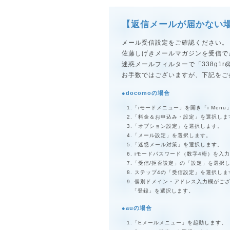
【返信メールが届かない
メール受信設定をご確認ください。
佐藤しげきメールマガジンを受信で
迷惑メールフィルターで「
338g1r@
お手数ではございますが、下記をご
●docomoの場合
1.「iモードメニュー」を開き「i Men
2.「料金＆お申込み・設定」を選択しま
3.「オプション設定」を選択します。
4.「メール設定」を選択します。
5.「迷惑メール対策」を選択します。
6. iモードパスワード（数字4桁）を
7.「受信/拒否設定」の「設定」を選択
8. ステップ4の「受信設定」を選択しま
9. 個別ドメイン・アドレス入力欄がご
「登録」を選択します。
●auの場合
1.「Eメールメニュー」を起動します。