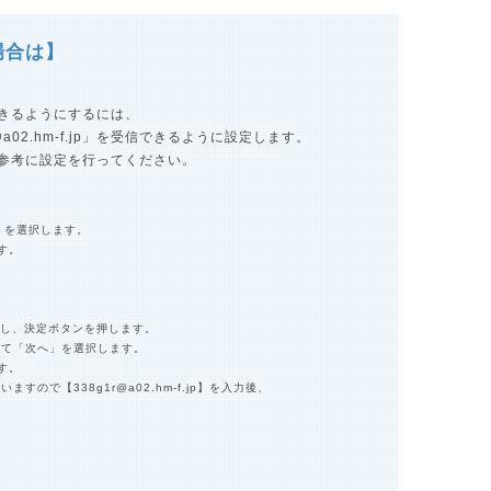
場合は】
きるようにするには、
a02.hm-f.jp
」を受信できるように設定します。
参考に設定を行ってください。
u」を選択します。
す。
入力し、決定ボタンを押します。
して「次へ」を選択します。
す。
ざいますので【
338g1r@a02.hm-f.jp
】を入力後、