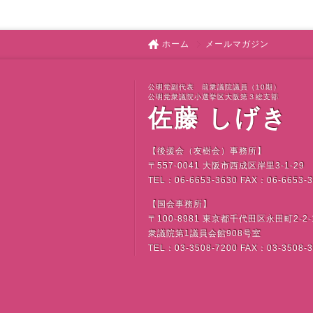
ホーム
メールマガジン
公明党副代表 前衆議院議員（10期）
公明党衆議院小選挙区大阪第３総支部
佐藤 しげき
【後援会（友樹会）事務所】
〒
557-0041
大阪市西成区岸里
3-1-29
TEL
：
06-6653-3630 FAX
：
06-6653-
【国会事務所】
〒
100-8981
東京都千代田区永田町
2-2-
衆議院第
1
議員会館
908
号室
TEL
：
03-3508-7200 FAX
：
03-3508-