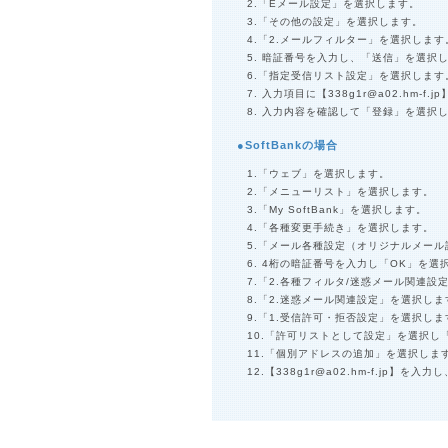
2.「Eメール設定」を選択します。
3.「その他の設定」を選択します。
4.「2.メールフィルター」を選択します
5. 暗証番号を入力し、「送信」を選択
6.「指定受信リスト設定」を選択します
7. 入力項目に【
338g1r@a02.hm-f.jp
8. 入力内容を確認して「登録」を選択
●SoftBankの場合
1.「ウェブ」を選択します。
2.「メニューリスト」を選択します。
3.「My SoftBank」を選択します。
4.「各種変更手続き」を選択します。
5.「メール各種設定（オリジナルメー
6. 4桁の暗証番号を入力し「OK」を選
7.「2.各種フィルタ/迷惑メール関連設
8.「2.迷惑メール関連設定」を選択しま
9.「1.受信許可・拒否設定」を選択しま
10.「許可リストとして設定」を選択
11.「個別アドレスの追加」を選択しま
12.【
338g1r@a02.hm-f.jp
】を入力し