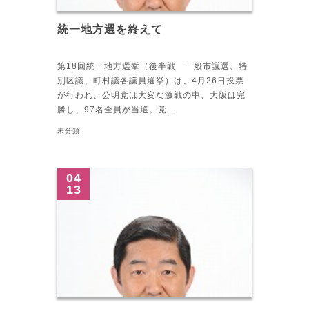
統一地方選を終えて
第18回統一地方選挙（後半戦 一般市議選、特
別区議、町村議各議員選挙）は、4月26日投票
が行われ、公明党は大変な激戦の中、大阪は完
勝し、97名全員が当選。党…
未分類
04
13