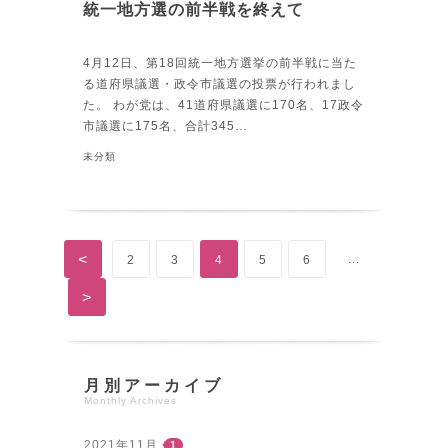
統一地方選の前半戦を終えて
4月12日、第18回統一地方選挙の前半戦に当た
る道府県議選・政令市議選の投票が行われまし
た。 わが党は、41道府県議選に170名、17政令
市議選に175名、合計345…
未分類
<
...
2
3
4
5
6
>
月別アーカイブ
Monthly Archives
2021年11月
1