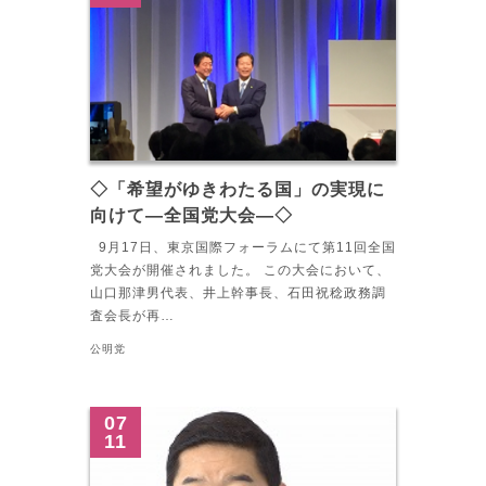
◇「希望がゆきわたる国」の実現に
向けて―全国党大会―◇
9月17日、東京国際フォーラムにて第11回全国
党大会が開催されました。 この大会において、
山口那津男代表、井上幹事長、石田祝稔政務調
査会長が再…
公明党
07
11