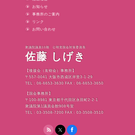
お知らせ
事務所のご案内
リンク
お問い合わせ
衆議院議員10期 公明党国会対策委員長
佐藤 しげき
【後援会（友樹会）事務所】
〒
557-0041
大阪市西成区岸里
3-1-29
TEL
：
06-6653-3630 FAX
：
06-6653-3650
【国会事務所】
〒
100-8981
東京都千代田区永田町
2-2-1
衆議院第
1
議員会館
908
号室
TEL
：
03-3508-7200 FAX
：
03-3508-3510