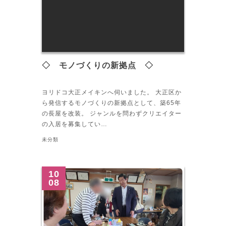
◇ モノづくりの新拠点 ◇
ヨリドコ大正メイキンへ伺いました。 大正区か
ら発信するモノづくりの新拠点として、築65年
の長屋を改装。 ジャンルを問わずクリエイター
の入居を募集してい…
未分類
10
08