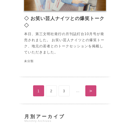
◇ お笑い芸人ナイツとの爆笑トーク
◇
本日、第三文明社発行の月刊誌灯台10月号が発
売されました。 お笑い芸人ナイツとの爆笑トー
ク、地元の若者とのトークセッションを掲載し
ていただきました。
未分類
>
...
1
2
3
月別アーカイブ
Monthly Archives