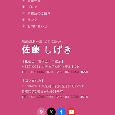
実績一覧
ブログ
事務所のご案内
リンク
お問い合わせ
衆議院議員10期 公明党副代表
佐藤 しげき
【後援会（友樹会）事務所】
〒
557-0041
大阪市西成区岸里
3-1-29
TEL
：
06-6653-3630 FAX
：
06-6653-3650
【国会事務所】
〒
100-8981
東京都千代田区永田町
2-2-1
衆議院第
1
議員会館
908
号室
TEL
：
03-3508-7200 FAX
：
03-3508-3510