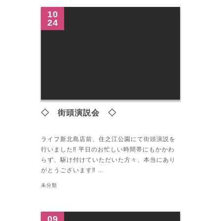
10
24
◇ 街頭演説会 ◇
ライフ新北島店前、住之江公園にて街頭演説を
行いました‼︎ 平日のお忙しい時間帯にもかかわ
らず、駆け付けていただいた方々、本当にあり
がとうございます‼︎ …
未分類
09