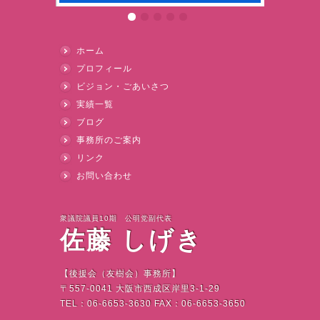
ホーム
プロフィール
ビジョン・ごあいさつ
実績一覧
ブログ
事務所のご案内
リンク
お問い合わせ
衆議院議員10期 公明党副代表
佐藤 しげき
【後援会（友樹会）事務所】
〒
557-0041
大阪市西成区岸里
3-1-29
TEL
：
06-6653-3630 FAX
：
06-6653-3650