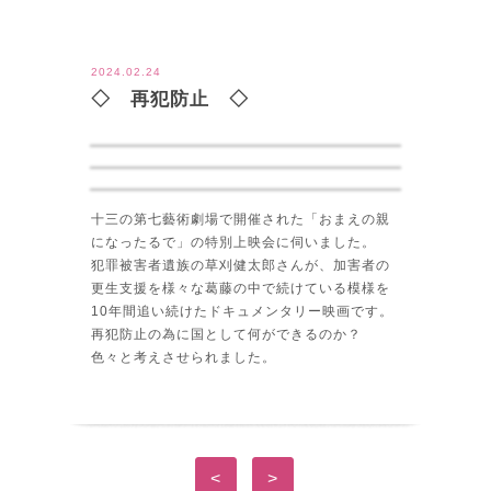
ツイート
2024.02.24
◇ 再犯防止 ◇
十三の第七藝術劇場で開催された「おまえの親
になったるで」の特別上映会に伺いました。
犯罪被害者遺族の草刈健太郎さんが、加害者の
更生支援を様々な葛藤の中で続けている模様を
10年間追い続けたドキュメンタリー映画です。
再犯防止の為に国として何ができるのか？
色々と考えさせられました。
<
>