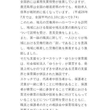
全国的には雇用失業情勢が改善していますが、
鹿児島県は全国の都道府県の中でも、有効求人
倍率が相対的に低くなっています。（平成26年
7月では、全国平均の1.10に比べて0.74）
このため、地元の労働局やハローワークを訪問
し、地域における取組や地元企業の動向などに
ついて説明を受け、意見交換をしました。
また、第一線の職員に対して、一人ひとりが地
域における労働行政の「顔」であることを意識
し、地域に根差した労働行政を推進するよう激
励しました。
そだち支援センタースケッチ・ゆうかり保育園
は、社会福祉法人「ゆうかり」が運営する、発
達上何らかのつまずきや遅れがある児童の支援
所と保育園が併設された施設です。
スケッチでは、代表者や担当者から、保護者と
児童が一緒に通うことに特徴があること、保護
者が療育に一緒に参加することで家庭における
育児や療育の知識や技術を身に付けてもらって
いることなどについて説明を受けるとともに、
職員と保護者の方との相談会や保育現場などを
視察させていただきました。