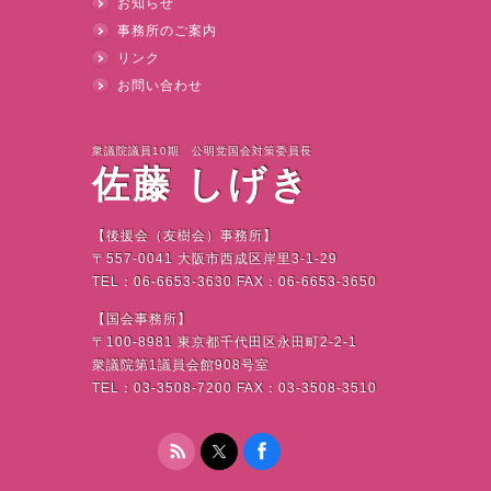
お知らせ
事務所のご案内
リンク
お問い合わせ
衆議院議員10期 公明党国会対策委員長
佐藤 しげき
【後援会（友樹会）事務所】
〒
557-0041
大阪市西成区岸里
3-1-29
TEL
：
06-6653-3630 FAX
：
06-6653-3650
【国会事務所】
〒
100-8981
東京都千代田区永田町
2-2-1
衆議院第
1
議員会館
908
号室
TEL
：
03-3508-7200 FAX
：
03-3508-3510