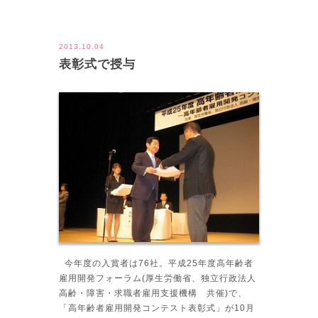
ツイート
2013.10.04
表彰式で授与
今年度の入賞者は76社。平成25年度高年齢者
雇用開発フォーラム(厚生労働省、独立行政法人
高齢・障害・求職者雇用支援機構 共催)で、
「高年齢者雇用開発コンテスト表彰式」が10月