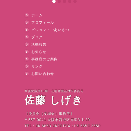
ホーム
プロフィール
ビジョン・ごあいさつ
ブログ
活動報告
お知らせ
事務所のご案内
リンク
お問い合わせ
衆議院議員10期 公明党国会対策委員長
佐藤 しげき
【後援会（友樹会）事務所】
〒
557-0041
大阪市西成区岸里
3-1-29
TEL
：
06-6653-3630 FAX
：
06-6653-3650