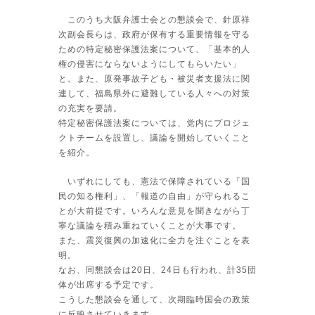
このうち大阪弁護士会との懇談会で、針原祥
次副会長らは、政府が保有する重要情報を守る
ための特定秘密保護法案について、「基本的人
権の侵害にならないようにしてもらいたい」
と。また、原発事故子ども・被災者支援法に関
連して、福島県外に避難している人々への対策
の充実を要請。
特定秘密保護法案については、党内にプロジェ
クトチームを設置し、議論を開始していくこと
を紹介。
いずれにしても、憲法で保障されている「国
民の知る権利」、「報道の自由」が守られるこ
とが大前提です。いろんな意見を聞きながら丁
寧な議論を積み重ねていくことが大事です。
また、震災復興の加速化に全力を注ぐことを表
明。
なお、同懇談会は20日、24日も行われ、計35団
体が出席する予定です。
こうした懇談会を通して、次期臨時国会の政策
に反映させていきます。