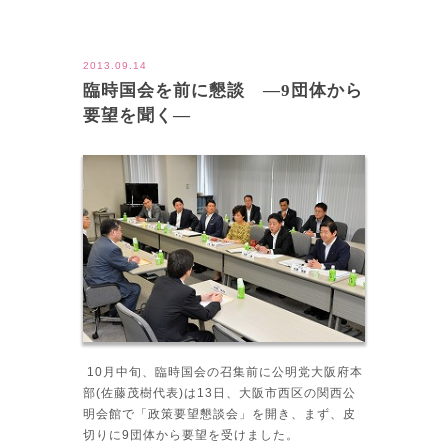
ツイート
2013.09.14
臨時国会を前に懇談 ―9団体から
要望を聞く―
10月中旬、臨時国会の召集前に公明党大阪府本
部(佐藤茂樹代表)は13日、大阪市西区の関西公
明会館で「政策要望懇談会」を開き、まず、皮
切りに9団体から要望を受けました。