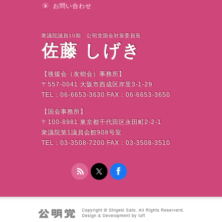
お問い合わせ
衆議院議員10期 公明党国会対策委員長
佐藤 しげき
【後援会（友樹会）事務所】
〒
557-0041
大阪市西成区岸里
3-1-29
TEL
：
06-6653-3630 FAX
：
06-6653-3650
【国会事務所】
〒
100-8981
東京都千代田区永田町
2-2-1
衆議院第
1
議員会館
908
号室
TEL
：
03-3508-7200 FAX
：
03-3508-3510