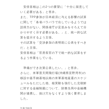
安倍首相はこの2つの要望に「十分に留意して
いく必要がある」と答弁。
また、TPP参加が日本経済に与える影響の試算
に関して「各省バラバラで出しているようでは
説得力がない。関係省庁が足並みをそろえて分
かりやすく示す必要がある。」と、統一的な試
算を提示するよう主張。
その試算を「交渉参加の表明前に公表をすべき
だ」と主張。
安倍首相は「官房長官の下で統一的な試算をす
るよう作業をしている。
準備ができ次第公表したい。」と答弁。
さらに、米軍普天間飛行場(沖縄県宜野湾市)の
移設や嘉手納基地以南の米軍基地返還のスケジ
ュールをただした他、核実験を強行した北朝鮮
に対する金融制裁について、財務当局や金融機
関が連携し、抜け穴をなくすよう強く要求しま
した。
2月28日