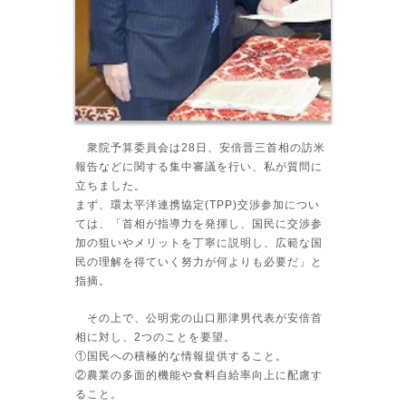
衆院予算委員会は28日、安倍晋三首相の訪米
報告などに関する集中審議を行い、私が質問に
立ちました。
まず、環太平洋連携協定(TPP)交渉参加につい
ては、「首相が指導力を発揮し、国民に交渉参
加の狙いやメリットを丁寧に説明し、広範な国
民の理解を得ていく努力が何よりも必要だ」と
指摘。
その上で、公明党の山口那津男代表が安倍首
相に対し、2つのことを要望。
①国民への積極的な情報提供すること。
②農業の多面的機能や食料自給率向上に配慮す
ること。