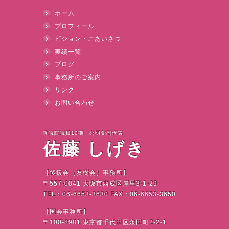
ホーム
プロフィール
ビジョン・ごあいさつ
実績一覧
ブログ
事務所のご案内
リンク
お問い合わせ
衆議院議員10期 公明党副代表
佐藤 しげき
【後援会（友樹会）事務所】
〒
557-0041
大阪市西成区岸里
3-1-29
TEL
：
06-6653-3630 FAX
：
06-6653-3650
【国会事務所】
〒
100-8981
東京都千代田区永田町
2-2-1