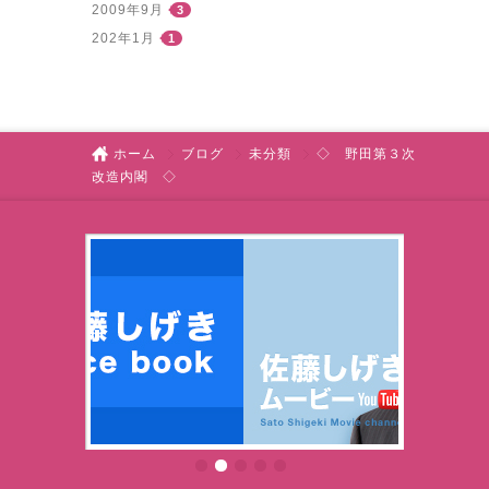
2009年9月
3
202年1月
1
ホーム
ブログ
未分類
◇ 野田第３次
改造内閣 ◇