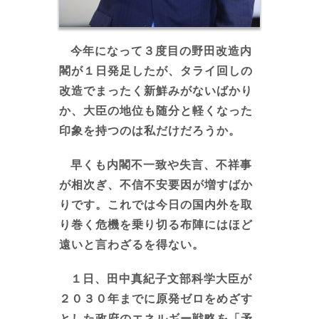
今年になって３度目の野田改造内
閣が１日発足したが、タライ回しの
改造でまったく新鮮みがないばかり
か、大臣の地位も随分と軽くなった
印象を持つのは私だけだろうか。
早くも内閣不一致や失言、不祥事
が相次ぎ、不信不安要因が増すばか
りです。これでは今日の国内外を取
り巻く危機を乗り切る布陣にはほど
遠いと言わざるを得ない。
１日、田中真紀子文部科学大臣が
２０３０年までに原発ゼロをめざす
とした政府のエネルギー戦略を「矛