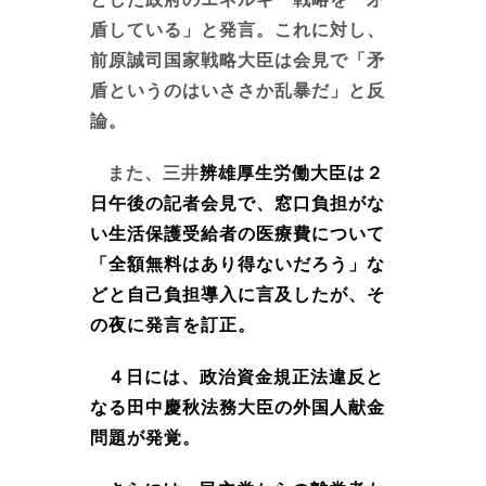
盾している」と発言。これに対し、
前原誠司国家戦略大臣は会見で「矛
盾というのはいささか乱暴だ」と反
論。
また、三井
辨雄厚生労働大臣は２
日午後の記者会見で、窓口負担がな
い生活保護受給者の医療費について
「全額無料はあり得ないだろう」な
どと自己負担導入に言及したが、そ
の夜に発言を訂正。
４日には、政治資金規正法違反と
なる田中慶秋法務大臣の外国人献金
問題が発覚。