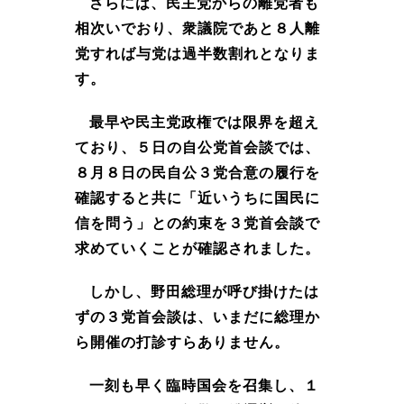
さらには、民主党からの離党者も
相次いでおり、衆議院であと８人離
党すれば与党は過半数割れとなりま
す。
最早や民主党政権では限界を超え
ており、５日の自公党首会談では、
８月８日の民自公３党合意の履行を
確認すると共に「近いうちに国民に
信を問う」との約束を３党首会談で
求めていくことが確認されました。
しかし、野田総理が呼び掛けたは
ずの３党首会談は、いまだに総理か
ら開催の打診すらありません。
一刻も早く臨時国会を召集し、１