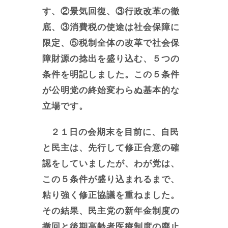
す、②景気回復、③行政改革の徹
底、③消費税の使途は社会保障に
限定、⑤税制全体の改革で社会保
障財源の捻出を盛り込む、５つの
条件を明記しました。この５条件
が公明党の終始変わらぬ基本的な
立場です。
２１日の会期末を目前に、自民
と民主は、先行して修正合意の確
認をしていましたが、わが党は、
この５条件が盛り込まれるまで、
粘り強く修正協議を重ねました。
その結果、民主党の新年金制度の
撤回と後期高齢者医療制度の廃止