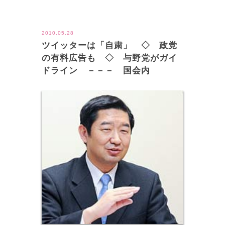
ツイート
2010.05.28
ツイッターは「自粛」 ◇ 政党
の有料広告も ◇ 与野党がガイ
ドライン －－－ 国会内