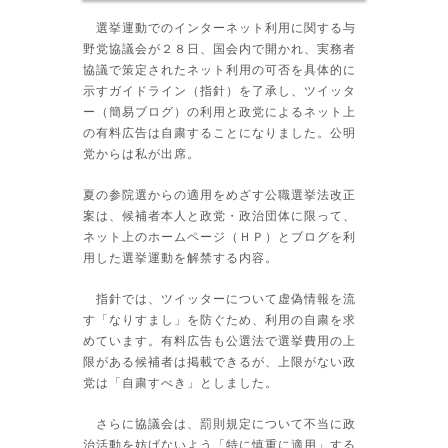
選挙運動でのインターネット利用に関する与
野党協議会が２８日、国会内で開かれ、実務者
協議で策定されたネット利用の可否を具体的に
示すガイドライン（指針）を了承し、ツイッタ
ー（簡易ブログ）の利用と政党によるネット上
の有料広告は自粛することになりました。公明
党からは私が出席。
夏の参院選からの適用をめざす公職選挙法改正
案は、候補者本人と政党・政治団体に限って、
ネット上のホームページ（ＨＰ）とブログを利
用した選挙運動を解禁する内容。
指針では、ツイッターについて虚偽情報を流
す「なりすまし」を防ぐため、利用の自粛を求
めています。有料広告も公選法で選挙費用の上
限がある候補者は掲載できるが、上限がない政
党は「自粛すべき」としました。
さらに協議会は、罰則規定について不当に政
治活動を妨げないよう「特に慎重に適用」する