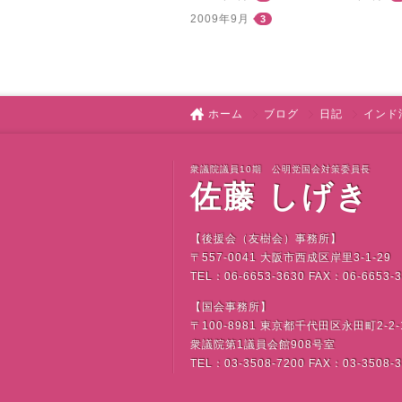
2009年9月
3
ホーム
ブログ
日記
インド
衆議院議員10期 公明党国会対策委員長
佐藤 しげき
【後援会（友樹会）事務所】
〒
557-0041
大阪市西成区岸里
3-1-29
TEL
：
06-6653-3630 FAX
：
06-6653-
【国会事務所】
〒
100-8981
東京都千代田区永田町
2-2-
衆議院第
1
議員会館
908
号室
TEL
：
03-3508-7200 FAX
：
03-3508-