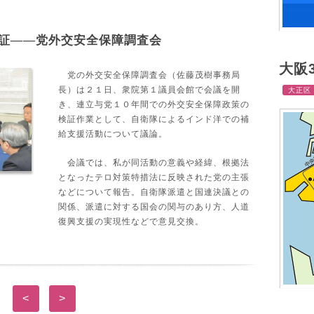
証――党外交安全保障調査会
大阪
党の外交安全保障調査会（佐藤茂樹事務局
長）は２１日、衆院第１議員会館で会議を開
大正区
き、連立与党１０年間での外交安全保障政策の
検証作業として、自衛隊によるインド洋での補
給支援活動について議論。
会議では、私が同活動の意義や経緯、根拠法
となったテロ対策特措法に反映された党の主張
などについて報告。自衛隊派遣と国連決議との
関係、派遣に対する国会の関与のあり方、人道
復興支援の実現性などで意見交換。
<
>