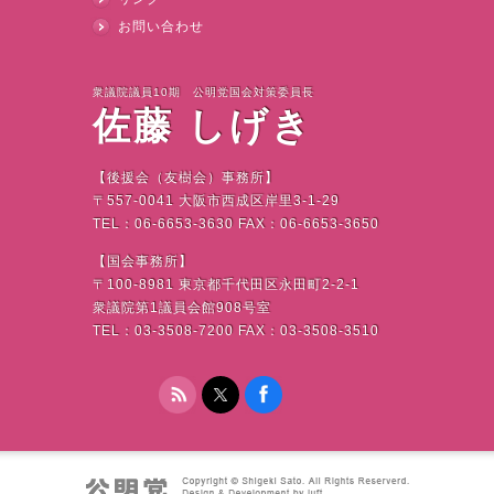
お問い合わせ
衆議院議員10期 公明党国会対策委員長
佐藤 しげき
【後援会（友樹会）事務所】
〒
557-0041
大阪市西成区岸里
3-1-29
TEL
：
06-6653-3630 FAX
：
06-6653-3650
【国会事務所】
〒
100-8981
東京都千代田区永田町
2-2-1
衆議院第
1
議員会館
908
号室
TEL
：
03-3508-7200 FAX
：
03-3508-3510