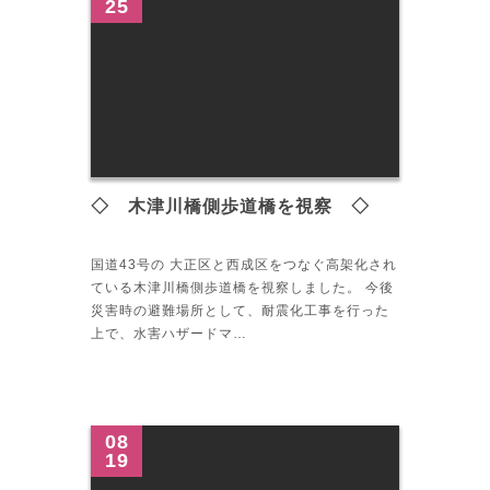
25
◇ 木津川橋側歩道橋を視察 ◇
国道43号の 大正区と西成区をつなぐ高架化され
ている木津川橋側歩道橋を視察しました。 今後
災害時の避難場所として、耐震化工事を行った
上で、水害ハザードマ…
08
19