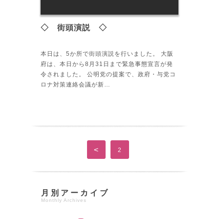
◇ 街頭演説 ◇
本日は、5か所で街頭演説を行いました。 大阪
府は、本日から8月31日まで緊急事態宣言が発
令されました。 公明党の提案で、政府・与党コ
ロナ対策連絡会議が新…
<
2
月別アーカイブ
Monthly Archives