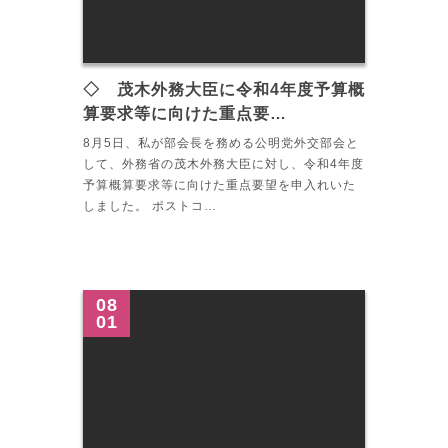
◇ 茂木外務大臣に令和4年度予算概
算要求等に向けた重点要…
8月5日、私が部会長を務める公明党外交部会と
して、外務省の茂木外務大臣に対し、令和4年度
予算概算要求等に向けた重点要望を申入れいた
しました。 ポストコ…
08
01