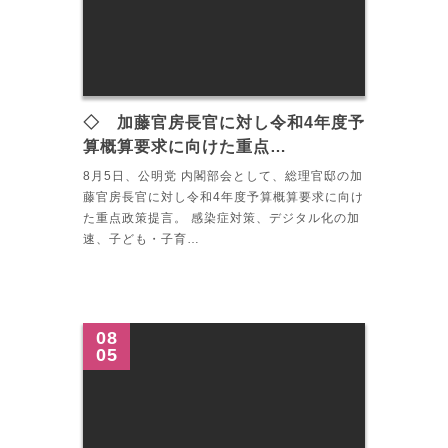
◇ 加藤官房長官に対し令和4年度予
算概算要求に向けた重点…
8月5日、公明党 内閣部会として、総理官邸の加
藤官房長官に対し令和4年度予算概算要求に向け
た重点政策提言。 感染症対策、デジタル化の加
速、子ども・子育…
08
05