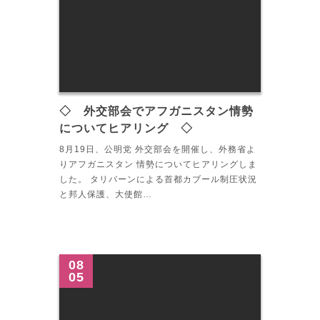
◇ 外交部会でアフガニスタン情勢
についてヒアリング ◇
8月19日、公明党 外交部会を開催し、外務省よ
りアフガニスタン 情勢についてヒアリングしま
した。 タリバーンによる首都カブール制圧状況
と邦人保護、大使館…
08
05