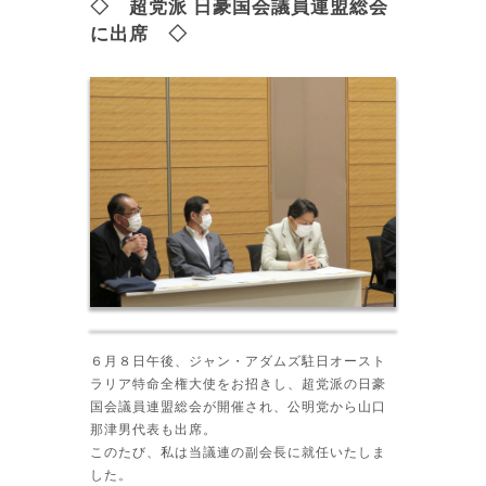
◇ 超党派 日豪国会議員連盟総会
に出席 ◇
６月８日午後、ジャン・アダムズ駐日オースト
ラリア特命全権大使をお招きし、超党派の日豪
国会議員連盟総会が開催され、公明党から山口
那津男代表も出席。
このたび、私は当議連の副会長に就任いたしま
した。