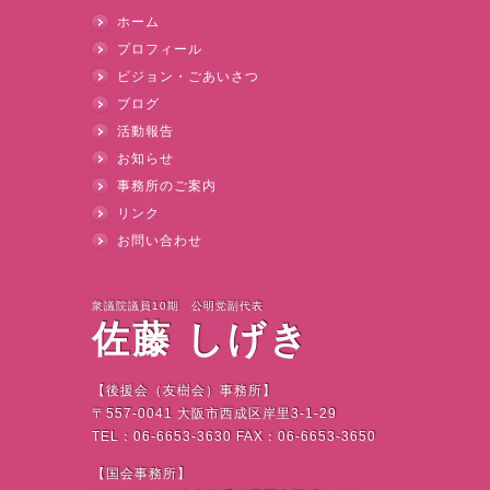
ホーム
プロフィール
ビジョン・ごあいさつ
ブログ
活動報告
お知らせ
事務所のご案内
リンク
お問い合わせ
衆議院議員10期 公明党副代表
佐藤 しげき
【後援会（友樹会）事務所】
〒
557-0041
大阪市西成区岸里
3-1-29
TEL
：
06-6653-3630 FAX
：
06-6653-3650
【国会事務所】