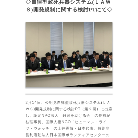
◇自律型致死兵器システム(ＬＡＷ
Ｓ)開発規制に関する検討PTにて◇
2月14日、公明党自律型致死兵器システム(ＬＡ
ＷＳ)開発規制に関する検討PT（第２回）に出席
し、認定NPO法人「難民を助ける会」の長有紀
枝理事長、国際人権NGO「ヒューマン・ライ
ツ・ウォッチ」の土井香苗・日本代表、特別非
営利活動法人日本国際ボランティアセンターの