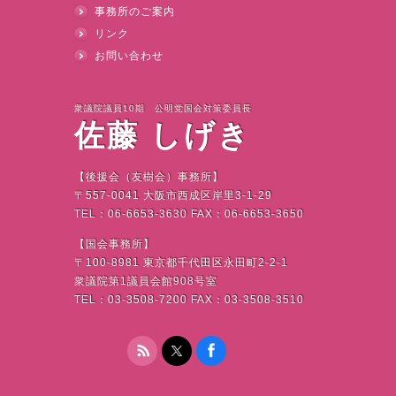
事務所のご案内
リンク
お問い合わせ
衆議院議員10期 公明党国会対策委員長
佐藤 しげき
【後援会（友樹会）事務所】
〒
557-0041
大阪市西成区岸里
3-1-29
TEL
：
06-6653-3630 FAX
：
06-6653-3650
【国会事務所】
〒
100-8981
東京都千代田区永田町
2-2-1
衆議院第
1
議員会館
908
号室
TEL
：
03-3508-7200 FAX
：
03-3508-3510