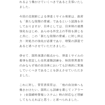
れるよう働かけていくべきであると主張いたし
ました。
今回の北朝鮮による弾道ミサイル発射は、政府
も「新たな段階の脅威」であるという認識を示
しておりますが、日本としては、日米韓の連携
強化をはじめ、あらゆる外交上の手段を講じる
と共に、この「新たな段階の脅威」に対し抑止
力・対処力の強化が必要であり、喫緊の課題で
あると述べさせていただきました。
併せて、国民保護の観点から、弾道ミサイルの
着弾を想定した住民避難訓練を、秋田県男鹿市
のみならず他の自治体においても計画的に実施
していくべきであることを訴えさせていただき
ました。
これに対し、菅官房長官は、「他の自治体へも
働きかけたい。国民にも訓練を通じてＪアラー
ト（全国瞬時警報システム）時の対応など理解
してもらえればと思う」と述べられました。