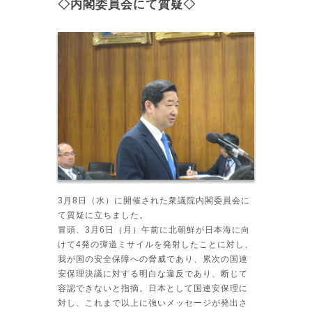
◇内閣委員会にて質疑◇
3月8日（水）に開催された衆議院内閣委員会に
て質疑に立ちました。
冒頭、3月6日（月）午前に北朝鮮が日本海に向
けて4発の弾道ミサイルを発射したことに対し、
我が国の安全保障への脅威であり、累次の国連
安保理決議に対する明白な違反であり、断じて
容認できないと指摘。日本として国連安保理に
対し、これまで以上に強いメッセージが発出さ