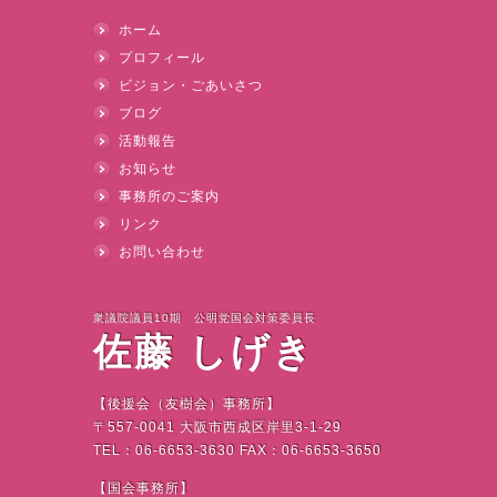
ホーム
プロフィール
ビジョン・ごあいさつ
ブログ
活動報告
お知らせ
事務所のご案内
リンク
お問い合わせ
衆議院議員10期 公明党国会対策委員長
佐藤 しげき
【後援会（友樹会）事務所】
〒
557-0041
大阪市西成区岸里
3-1-29
TEL
：
06-6653-3630 FAX
：
06-6653-3650
【国会事務所】