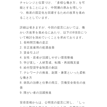
チャレンジと位置づけ、「多様な働き方」を可
能とすることにより、中間層の厚みを増しつ
つ、格差の固定化を回避するための改革を進め
ることとしています。
詳細は省きますが、今回の提言においては、働
かい方改革を進めるにあたり、以下の9項目につ
いて検討を深めていくことを求めております。
1. 長時間労働の是正
2. 非正規雇用の処遇改善
3. 賃金引上げ
4. 女性・若者が活躍しやすい環境整備
5. 学び直し・人材育成、転職・再就職支援
6. 給付型奨学金制度の創設
7. テレワークの推進、副業・兼業といった柔軟
な働き方
8. 病気の治療と仕事の両立、労働安全衛生の改
善
9. 障がい者の活躍推進
安倍首相からは、公明党の提言に対し、「しっ