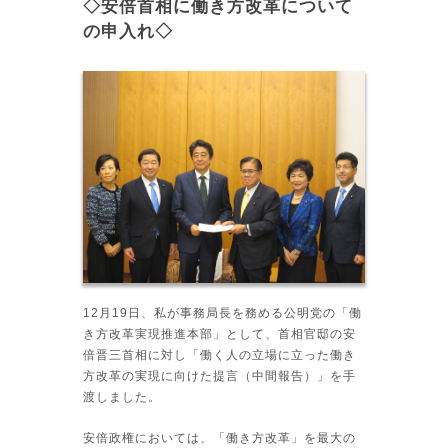
◇安倍首相に働き方改革について
の申入れ◇
12月19日、私が事務局長を務める公明党の「働
き方改革実現推進本部」として、首相官邸の安
倍晋三首相に対し「働く人の立場に立った働き
方改革の実現に向けた提言（中間報告）」を手
渡しました。
安倍政権においては、「働き方改革」を最大の