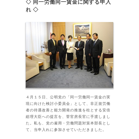
◇ 同一労働同一賃金に関する申入
れ ◇
４月１５日、公明党の「同一労働同一賃金の実
現に向けた検討小委員会」として、非正規労働
者の待遇改善と能力開発の推進を柱とする安倍
総理大臣への提言を、菅官房長官に手渡しまし
た。私も、党の雇用・労働問題対策本部長とし
て、当申入れに参加させていただきました。