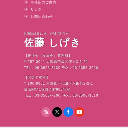
事務所のご案内
リンク
お問い合わせ
衆議院議員10期 公明党副代表
佐藤 しげき
【後援会（友樹会）事務所】
〒
557-0041
大阪市西成区岸里
3-1-29
TEL
：
06-6653-3630 FAX
：
06-6653-3650
【国会事務所】
〒
100-8981
東京都千代田区永田町
2-2-1
衆議院第
1
議員会館
908
号室
TEL
：
03-3508-7200 FAX
：
03-3508-3510