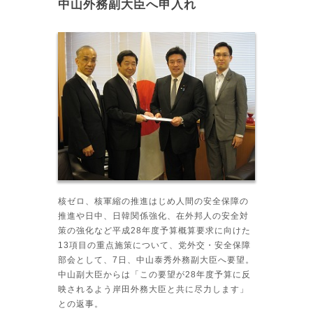
中山外務副大臣へ申入れ
核ゼロ、核軍縮の推進はじめ人間の安全保障の
推進や日中、日韓関係強化、在外邦人の安全対
策の強化など平成28年度予算概算要求に向けた
13項目の重点施策について、党外交・安全保障
部会として、7日、中山泰秀外務副大臣へ要望。
中山副大臣からは「この要望が28年度予算に反
映されるよう岸田外務大臣と共に尽力します」
との返事。