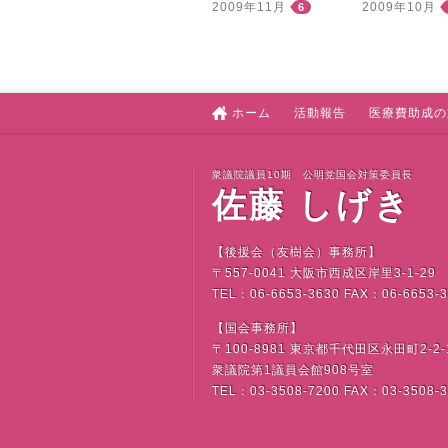
2009年11月
2009年10月
6
ホーム
活動報告
医療費助成の
衆議院議員10期 公明党国会対策委員長
佐藤 しげき
【後援会（友樹会）事務所】
〒
557-0041
大阪市西成区岸里
3-1-29
TEL
：
06-6653-3630 FAX
：
06-6653-
【国会事務所】
〒
100-8981
東京都千代田区永田町
2-2-
衆議院第
1
議員会館
908
号室
TEL
：
03-3508-7200 FAX
：
03-3508-