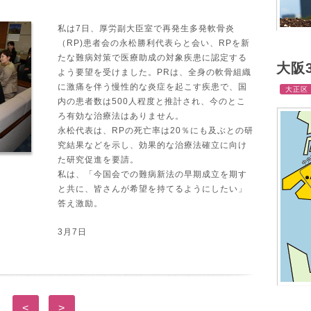
私は7日、厚労副大臣室で再発生多発軟骨炎
（RP)患者会の永松勝利代表らと会い、RPを新
たな難病対策で医療助成の対象疾患に認定する
大阪
よう要望を受けました。PRは、全身の軟骨組織
に激痛を伴う慢性的な炎症を起こす疾患で、国
大正区
内の患者数は500人程度と推計され、今のとこ
ろ有効な治療法はありません。
永松代表は、RPの死亡率は20％にも及ぶとの研
究結果などを示し、効果的な治療法確立に向け
た研究促進を要請。
私は、「今国会での難病新法の早期成立を期す
と共に、皆さんが希望を持てるようにしたい」
答え激励。
3月7日
<
>