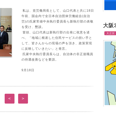
私は、党労働局長として、山口代表と共に18日
午前、国会内で全日本自治団体労働組合(自治
労)の氏家常雄中央執行委員長ら新執行部の表敬
大阪
を受け、懇談。
冒頭、山口代表は新執行部の出発に祝意を述
大正区
べ、「地域に根差した住民サービスの担い手と
して、皆さんからの現場の声を頂き、政策実現
に反映していきたい」と発言。
氏家中央執行委員長らは、自治体の非正規職員
の待遇改善などを要請。
9月18日
<
>