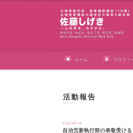
ホーム
プロフィ
活動報告
Report
2013.09.18
自治労新執行部の表敬受ける