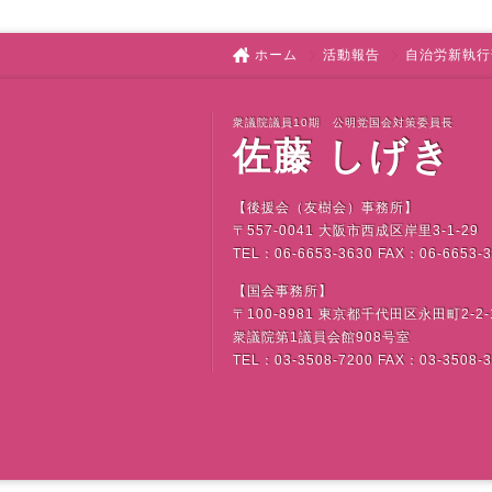
ホーム
活動報告
自治労新執行
衆議院議員10期 公明党国会対策委員長
佐藤 しげき
【後援会（友樹会）事務所】
〒
557-0041
大阪市西成区岸里
3-1-29
TEL
：
06-6653-3630 FAX
：
06-6653-
【国会事務所】
〒
100-8981
東京都千代田区永田町
2-2-
衆議院第
1
議員会館
908
号室
TEL
：
03-3508-7200 FAX
：
03-3508-