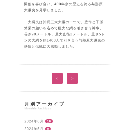
開催を喜び合い、400年余の歴史を誇る与那原
大綱曳を見学しました。
大綱曳は沖縄三大大綱の一つで、豊作と子孫
繁栄の願いを込めて巨大な綱を引き合う神事。
長さ90メートル、最大直径2メートル、重さ5ト
ンの大綱を約1400人で引き合う与那原大綱曳の
熱気と伝統に大感動しました。
<
>
月別アーカイブ
Monthly Archives
2024年6月
10
2024年5月
9