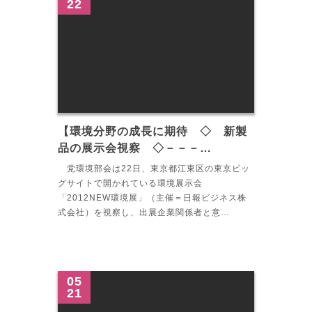
22
【環境分野の成長に期待 ◇ 新製
品の展示会視察 ◇－－－…
党環境部会は22日、東京都江東区の東京ビッ
グサイトで開かれている環境展示会
「2012NEW環境展」（主催＝日報ビジネス株
式会社）を視察し、出展企業関係者と意…
05
21