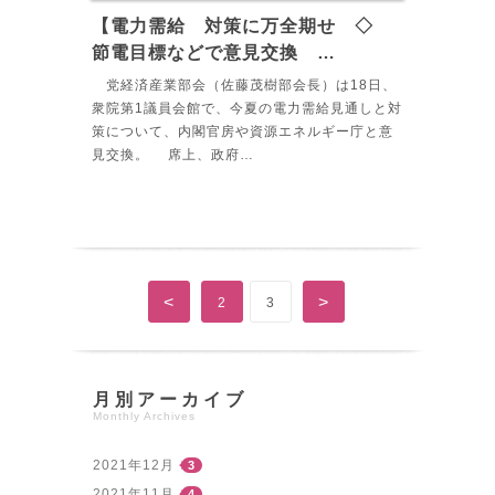
【電力需給 対策に万全期せ ◇
節電目標などで意見交換 …
党経済産業部会（佐藤茂樹部会長）は18日、
衆院第1議員会館で、今夏の電力需給見通しと対
策について、内閣官房や資源エネルギー庁と意
見交換。 席上、政府…
<
>
2
3
月別アーカイブ
Monthly Archives
2021年12月
3
2021年11月
4