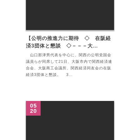
【公明の推進力に期待 ◇ 在阪経
済3団体と懇談 ◇－－－大…
山口那津男代表を中心に、関西の公明党国会
議員らが同席して21日、大阪市内で関西経済連
合会、大阪商工会議所、関西経済同友会の在阪
経済3団体と懇談。 3…
05
20