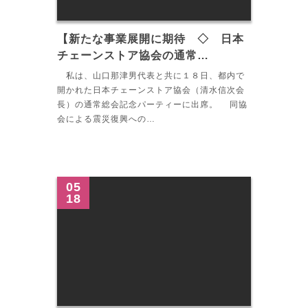
【新たな事業展開に期待 ◇ 日本
チェーンストア協会の通常…
私は、山口那津男代表と共に１８日、都内で
開かれた日本チェーンストア協会（清水信次会
長）の通常総会記念パーティーに出席。 同協
会による震災復興への…
05
18