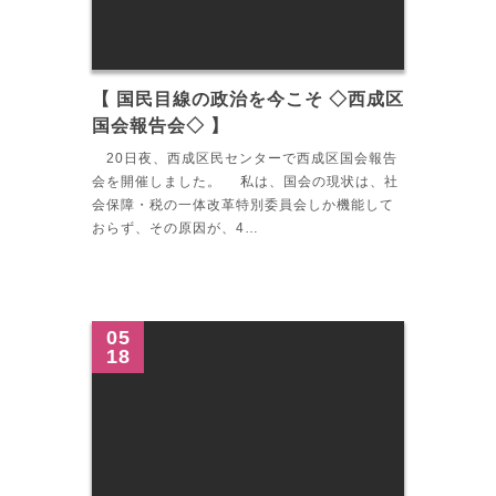
【 国民目線の政治を今こそ ◇西成区
国会報告会◇ 】
20日夜、西成区民センターで西成区国会報告
会を開催しました。 私は、国会の現状は、社
会保障・税の一体改革特別委員会しか機能して
おらず、その原因が、4…
05
18