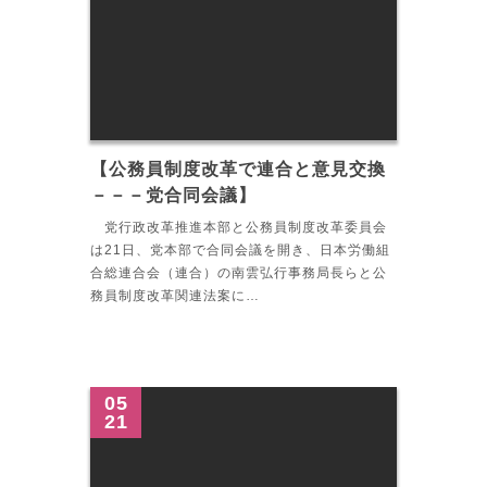
【公務員制度改革で連合と意見交換
－－－党合同会議】
党行政改革推進本部と公務員制度改革委員会
は21日、党本部で合同会議を開き、日本労働組
合総連合会（連合）の南雲弘行事務局長らと公
務員制度改革関連法案に…
05
21