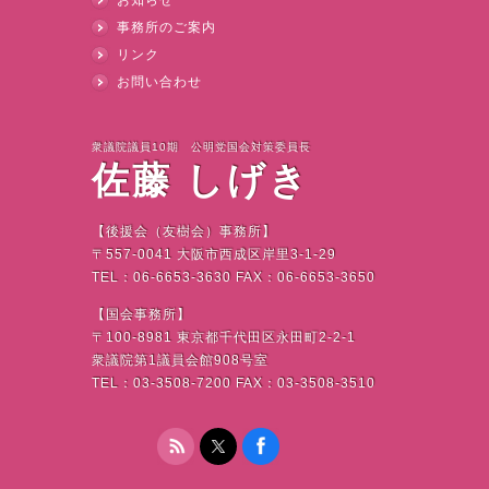
お知らせ
事務所のご案内
リンク
お問い合わせ
衆議院議員10期 公明党国会対策委員長
佐藤 しげき
【後援会（友樹会）事務所】
〒
557-0041
大阪市西成区岸里
3-1-29
TEL
：
06-6653-3630 FAX
：
06-6653-3650
【国会事務所】
〒
100-8981
東京都千代田区永田町
2-2-1
衆議院第
1
議員会館
908
号室
TEL
：
03-3508-7200 FAX
：
03-3508-3510