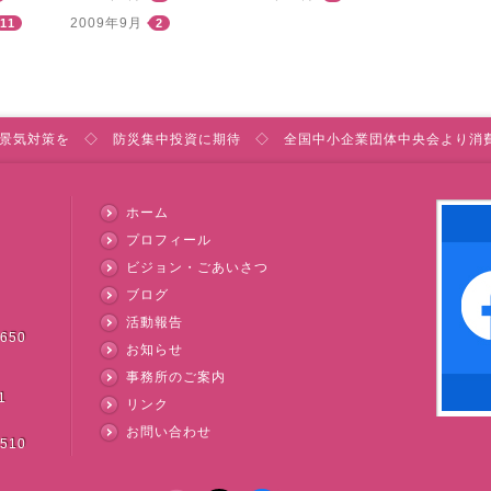
2009年9月
11
2
景気対策を ◇ 防災集中投資に期待 ◇ 全国中小企業団体中央会より消
ホーム
プロフィール
ビジョン・ごあいさつ
ブログ
活動報告
3650
お知らせ
事務所のご案内
1
リンク
お問い合わせ
3510