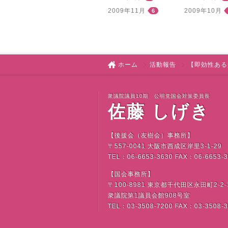
2009年11月
2009年10月
6
ホーム
活動報告
【即効性ある
衆議院議員10期 公明党国会対策委員長
佐藤 しげき
【後援会（友樹会）事務所】
〒
557-0041
大阪市西成区岸里
3-1-29
TEL
：
06-6653-3630 FAX
：
06-6653-
【国会事務所】
〒
100-8981
東京都千代田区永田町
2-2-
衆議院第
1
議員会館
908
号室
TEL
：
03-3508-7200 FAX
：
03-3508-