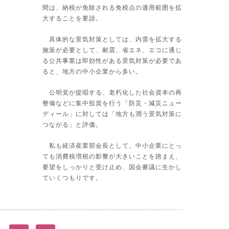
間は、納税が免除される免税点の適用範囲を拡
大することを要請。
具体的な景気対策としては、内需を拡大する
施策が必要として、耐震、省エネ、エコに通じ
る公共事業は即効性がある景気対策が必要であ
ると、地方の中小企業から多い。
公明党が提唱する、老朽化した社会資本の再
整備などに集中投資を行う「防災・減災ニュー
ディール」に対しては「地方も潤う景気対策に
つながる」と評価。
私も経済産業部会長として、中小企業にとっ
ても消費税増税の影響が大きいことを踏まえ、
要望をしっかりと受け止め、国会審議に生かし
ていくつもりです。