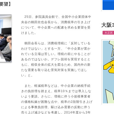
要望】
25日、参院議員会館で、全国中小企業団体中
央会の鶴田欣也会長から、消費税率の引き上げ
大阪
について、中小企業への配慮を求める要望を受
けました。
大正区
鶴田会長らは、消費税増税に「反対している
わけではない」とする一方、「中小企業が置か
れている立場は苦しい。増税の前にやることが
あるのではないか。デフレ脱却を実現するとと
もに、税収全体の拡大を図るため、国内外の新
たな需要を取り込む景気対策を実施してほし
い」と。
また、軽減税率などは、中小企業の納税手続
きの負担増を踏まえ、税率10％までは導入しな
いよう要請。さらに、増税に伴う小規模事業者
の価格転嫁が困難な点や、税率の2段階引き上げ
による事務負担増、駆け込み需要の反動に伴う
売り上げ減少などを考慮し、2014年度から3年