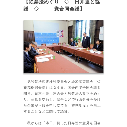
【独禁法めぐり ◇ 日弁連と協
議 ◇－－－党合同会議】
党独禁法調査検討委員会と経済産業部会（佐
藤茂樹部会長）は２６日、国会内で合同会議を
開き、日本弁護士連合会と独禁法の改正をめぐ
り、意見を交わし、談合などで行政処分を受け
た企業が不服を申し立てる「審判制度」を廃止
することなどに関して議論。
私からは「本日、伺った日弁連の意見を国会