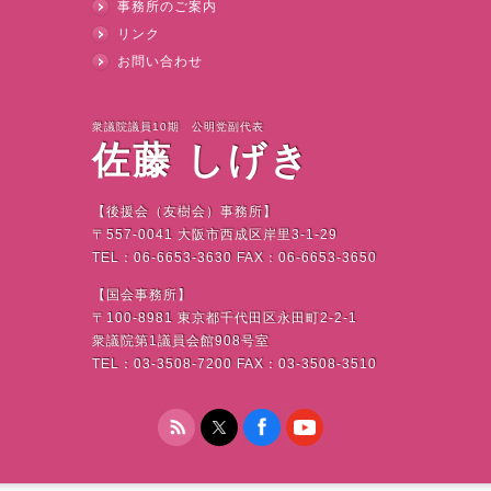
事務所のご案内
リンク
お問い合わせ
衆議院議員10期 公明党副代表
佐藤 しげき
【後援会（友樹会）事務所】
〒
557-0041
大阪市西成区岸里
3-1-29
TEL
：
06-6653-3630 FAX
：
06-6653-3650
【国会事務所】
〒
100-8981
東京都千代田区永田町
2-2-1
衆議院第
1
議員会館
908
号室
TEL
：
03-3508-7200 FAX
：
03-3508-3510