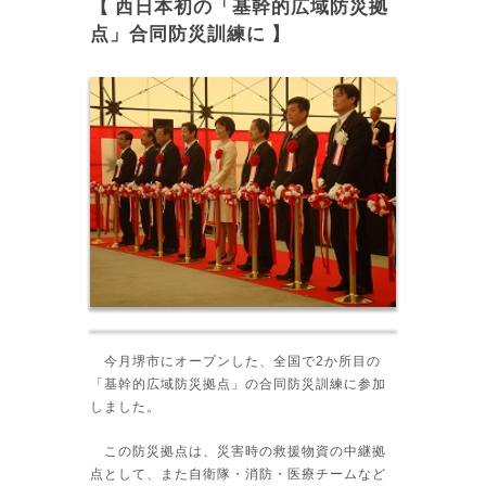
【 西日本初の「基幹的広域防災拠
点」合同防災訓練に 】
今月堺市にオープンした、全国で2か所目の
「基幹的広域防災拠点」の合同防災訓練に参加
しました。
この防災拠点は、災害時の救援物資の中継拠
点として、また自衛隊・消防・医療チームなど