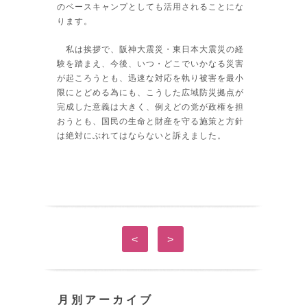
のベースキャンプとしても活用されることにな
ります。
私は挨拶で、阪神大震災・東日本大震災の経
験を踏まえ、今後、いつ・どこでいかなる災害
が起ころうとも、迅速な対応を執り被害を最小
限にとどめる為にも、こうした広域防災拠点が
完成した意義は大きく、例えどの党が政権を担
おうとも、国民の生命と財産を守る施策と方針
は絶対にぶれてはならないと訴えました。
<
>
月別アーカイブ