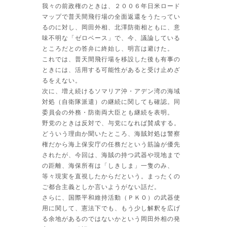
我々の前政権のときは、２００６年日米ロード
マップで普天間飛行場の全面返還をうたってい
るのに対し、岡田外相、北澤防衛相ともに、意
味不明な「ゼロベース」で、今、議論している
ところだとの答弁に終始し、明言は避けた。
これでは、普天間飛行場を移設した後も有事の
ときには、活用する可能性があると受け止めざ
るをえない。
次に、増え続けるソマリア沖・アデン湾の海域
対処（自衛隊派遣）の継続に関しても確認。同
委員会の外務・防衛両大臣とも継続を表明。
野党のときは反対で、与党になれば賛成する。
どういう理由か聞いたところ、海賊対処は警察
権だから海上保安庁の任務だという筋論が優先
されたが、今回は、海賊の持つ武器や現地まで
の距離、海保所有は「しきしま」一隻のみ、
等々現実を直視したからだという。まったくの
ご都合主義としか言いようがない話だ。
さらに、国際平和維持活動（ＰＫＯ）の武器使
用に関して、憲法下でも、もう少し解釈を広げ
る余地があるのではないかという岡田外相の発