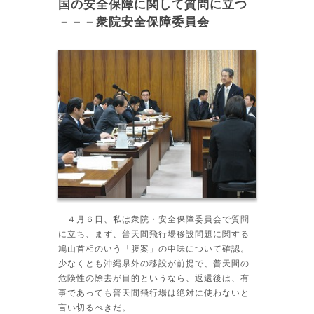
国の安全保障に関して質問に立つ
－－－衆院安全保障委員会
４月６日、私は衆院・安全保障委員会で質問
に立ち、まず、普天間飛行場移設問題に関する
鳩山首相のいう「腹案」の中味について確認。
少なくとも沖縄県外の移設が前提で、普天間の
危険性の除去が目的というなら、返還後は、有
事であっても普天間飛行場は絶対に使わないと
言い切るべきだ。