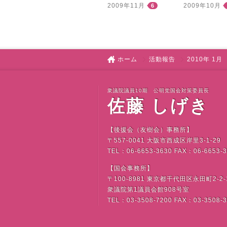
2009年11月
2009年10月
6
ホーム
活動報告
2010年 1月
衆議院議員10期 公明党国会対策委員長
佐藤 しげき
【後援会（友樹会）事務所】
〒
557-0041
大阪市西成区岸里
3-1-29
TEL
：
06-6653-3630 FAX
：
06-6653-
【国会事務所】
〒
100-8981
東京都千代田区永田町
2-2-
衆議院第
1
議員会館
908
号室
TEL
：
03-3508-7200 FAX
：
03-3508-