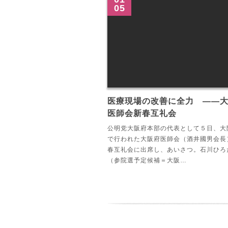
05
医療現場の改善に全力 ――
医師会新春互礼会
公明党大阪府本部の代表として５日、大
で行われた大阪府医師会（酒井國男会長
春互礼会に出席し、あいさつ。石川ひろ
（参院選予定候補＝大阪…