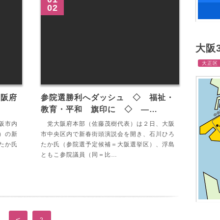
02
大阪
大正区
大阪府
参院選勝利へダッシュ ◇ 福祉・
教育・平和 旗印に ◇ ―…
阪市内
党大阪府本部（佐藤茂樹代表）は２日、大阪
）の新
市中央区内で新春街頭演説会を開き、石川ひろ
たか氏
たか氏（参院選予定候補＝大阪選挙区）、浮島
ともこ参院議員（同＝比…
<