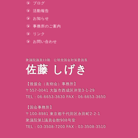
ブログ
活動報告
お知らせ
事務所のご案内
リンク
お問い合わせ
衆議院議員10期 公明党国会対策委員長
佐藤 しげき
【後援会（友樹会）事務所】
〒
557-0041
大阪市西成区岸里
3-1-29
TEL
：
06-6653-3630 FAX
：
06-6653-3650
【国会事務所】
〒
100-8981
東京都千代田区永田町
2-2-1
衆議院第
1
議員会館
908
号室
TEL
：
03-3508-7200 FAX
：
03-3508-3510