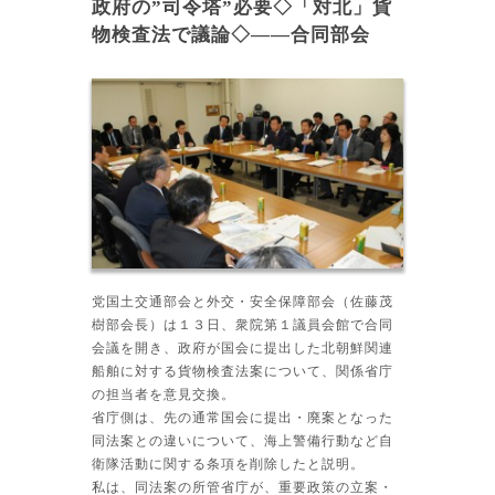
政府の”司令塔”必要◇「対北」貨
物検査法で議論◇――合同部会
党国土交通部会と外交・安全保障部会（佐藤茂
樹部会長）は１３日、衆院第１議員会館で合同
会議を開き、政府が国会に提出した北朝鮮関連
船舶に対する貨物検査法案について、関係省庁
の担当者を意見交換。
省庁側は、先の通常国会に提出・廃案となった
同法案との違いについて、海上警備行動など自
衛隊活動に関する条項を削除したと説明。
私は、同法案の所管省庁が、重要政策の立案・